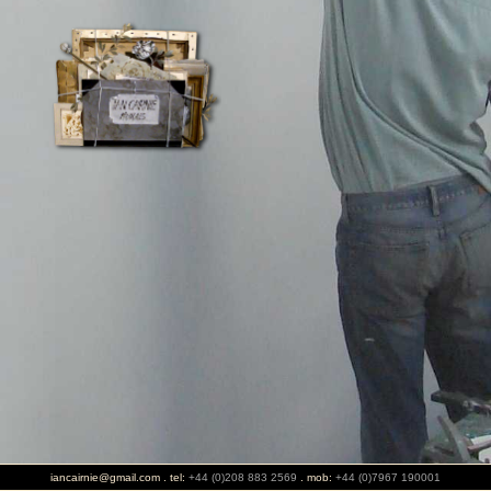
iancairnie@gmail.com . tel:
+44 (0)208 883 2569
. mob:
+44 (0)7967 190001