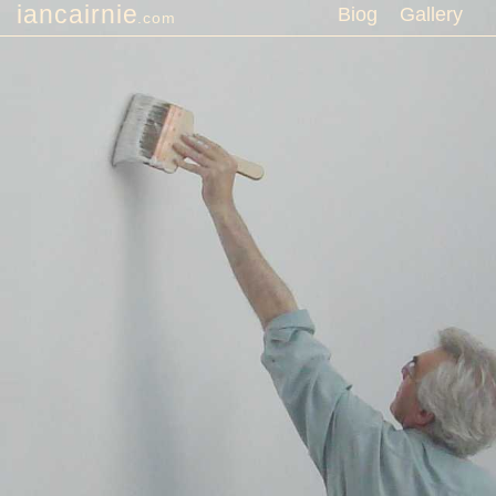
iancairnie
Biog
Gallery
.com